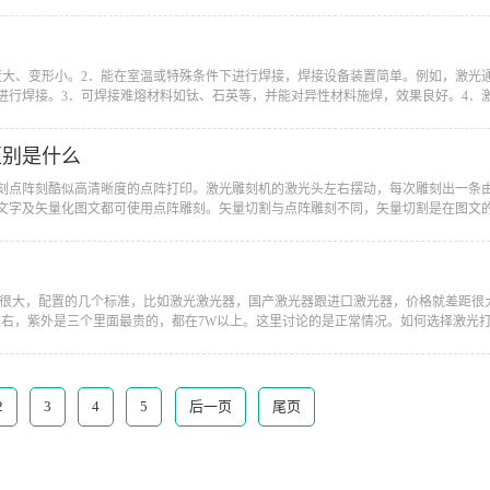
深度大、变形小。2．能在室温或特殊条件下进行焊接，焊接设备装置简单。例如，激
行焊接。3．可焊接难熔材料如钛、石英等，并能对异性材料施焊，效果良好。4．激光
区别是什么
雕刻点阵刻酷似高清晰度的点阵打印。激光雕刻机的激光头左右摆动，每次雕刻出一条
字及矢量化图文都可使用点阵雕刻。矢量切割与点阵雕刻不同，矢量切割是在图文的外
差距很大，配置的几个标准，比如激光激光器，国产激光器跟进口激光器，价格就差距
W左右，紫外是三个里面最贵的，都在7W以上。这里讨论的是正常情况。如何选择激光打标
2
3
4
5
后一页
尾页