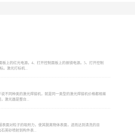
制面板上的红光电源。4、打开控制面板上的振镜电源。5、打开控制
。激光打标机...
不说不同种类的激光焊接机，就是同一类型的激光焊接机价格都相差
激光器是整台...
克服表面对粒子的吸附力，使其脱离物体表面，进而达到清洗的目
英砂喷射到构件表...