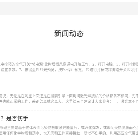
新闻动态
上电控箱的空气开关“总电源”此时后板风扇通电开始工作。2、打开电脑。3、打开控
置参数。7、按键盘F1红光预览，按Esc停止预览，F2进行打标或踩脚踏开关即可打标
的情况，无论是在淘宝上面还是在搜索引擎上面询问激光焊接机的价格都各不相同，先
也能正常的工作，差别怎么就这么大。这里给三个建议让大家参考：一、激光器不同，
么？是否伤手
手？原理主要是基于物体表面污染物吸收激光能量后，或汽化挥发，或瞬间受热膨胀而
使用任何化学物质和药水，也无需和工件直接接触，所以不伤手的。利用高压空气带出石