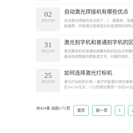
自动激光焊接机有哪些优点
02
2022-04
​自动激光焊接的优点如下：1．速度快、
能施焊，并能通过玻璃或对光束透明的材料进
激光刻字机和普通刻字机的
31
2022-03
​激光雕刻机和普通机械雕刻机的区别点阵
最后构成整版的图象或文字。扫描的图形，文
如何选择激光打标机
25
2022-03
​激光打标机的价格,一般不同配置价格也
在3W-5W左右，CO2的相对要贵一点在6
共424条 当前1/71页
首页
前一页
1