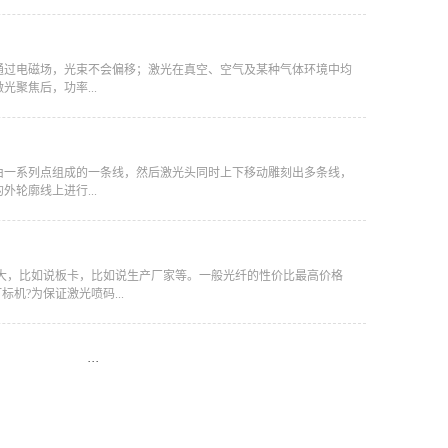
光通过电磁场，光束不会偏移；激光在真空、空气及某种气体环境中均
聚焦后，功率...
由一系列点组成的一条线，然后激光头同时上下移动雕刻出多条线，
轮廓线上进行...
很大，比如说板卡，比如说生产厂家等。一般光纤的性价比最高价格
机?为保证激光喷码...
···